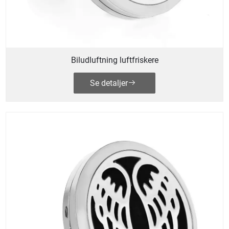
Biludluftning luftfriskere
Se detaljer