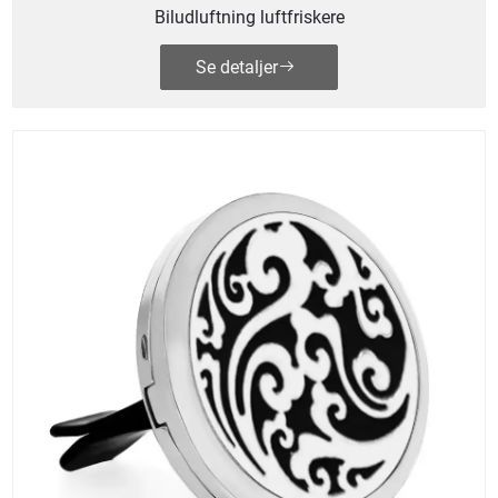
Biludluftning luftfriskere
Se detaljer