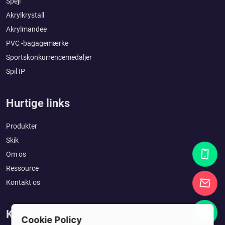
Spejl
Akrylkrystall
Akrylmandee
PVC -bagagemærke
Sportskonkurrencemedaljer
Spil IP
Hurtige links
Produkter
Skik
Om os
Ressource
Kontakt os
Kom i kontakt
Cookie Policy