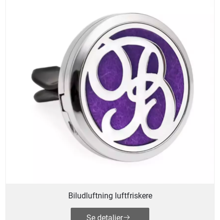
Biludluftning luftfriskere
Se detaljer