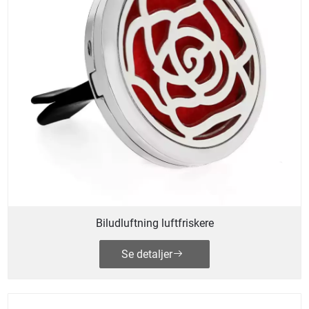
Biludluftning luftfriskere
Se detaljer