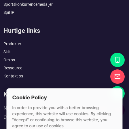
Sportskonkurrencemedaljer
Spil IP
Hurtige links
Produkter
Skik
Om os
Ressource
Kontakt os
Kom i kontakt
Cookie Policy
No. 10, Xinshuitang 1st Lane, Dongkeng Town,
In order to provide you with a better browsing
experience, this website will use cookies. By clicking
Dongguan City, Guangdong Province, China
"Accept" or continuing to browse this website, you
agree to our use of cookies.
+86 15702082461