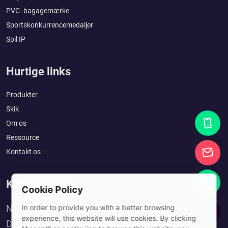
PVC -bagagemærke
Sportskonkurrencemedaljer
Spil IP
Hurtige links
Produkter
Skik
Om os
Ressource
Kontakt os
Kom i kontakt
Cookie Policy
No. 10, Xinshuitang 1st Lane, Dongkeng Town,
In order to provide you with a better browsing
experience, this website will use cookies. By clicking
Dongguan City, Guangdong Province, China