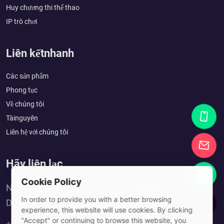
Huy chương thi thể thao
IP trò chơi
Liên kếtnhanh
Các sản phẩm
Phong tục
Về chúng tôi
Tàinguyên
Liên hệ với chúng tôi
Hãy liên lạc
Cookie Policy
No. 10, Xinshuitang 1st Lane, Dongkeng Town,
In order to provide you with a better browsing
Dongguan City, Guangdong Province, China
experience, this website will use cookies. By clicking
"Accept" or continuing to browse this website, you
+86 15702082461