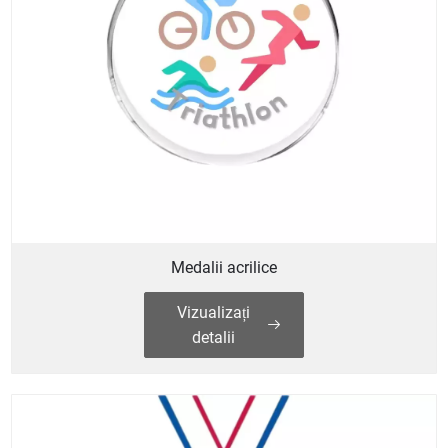
Medalii acrilice
Vizualizați
detalii