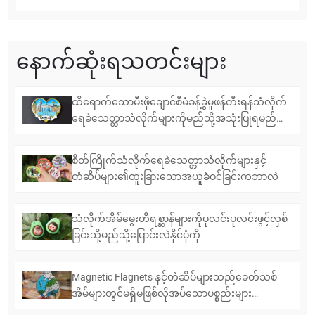
နောက်ဆုံးရသတင်းများ
ထိရောက်သောမီးဖိုချောင်စီမံခန့်ခွဲမှုဖန်တီးရန်သံလိုက်
ရေခဲသေတ္တာသံလိုက်များကိုမည်သို့အသုံးပြုရမည်
နည်း
စိတ်ကြိုက်သံလိုက်ရေခဲသေတ္တာသံလိုက်များနှင့်
တံဆိပ်များ၏ထူးခြားသောအယူခံဝင်ခြင်းကဘာလဲ
သံလိုက်အိမ်မွေးတိရစ္ဆာန်များကိုပုလင်းပုလင်းဖွင့်လှစ်
ခြင်းသို့မည်သို့ပြောင်းလဲနိုင်ပုံကို
Magnetic Flagnets နှင့်တံဆိပ်များသည်ခေတ်သစ်
အိမ်များတွင်မရှိမဖြစ်လိုအပ်သောပစ္စည်းများ
အဘယ်ကြောင့်မရှိမဖြစ်လိုအပ်သောပစ္စည်းများ