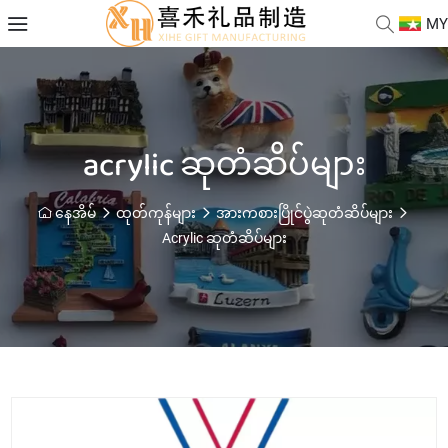
MY
acrylic ဆုတံဆိပ်များ
နေအိမ်
ထုတ်ကုန်များ
အားကစားပြိုင်ပွဲဆုတံဆိပ်များ
Acrylic ဆုတံဆိပ်များ