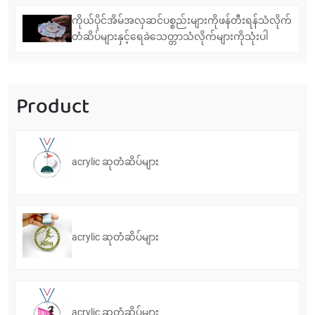
ဖြစ်လာရသနည်း
ကိုယ်ပိုင်အိမ်အလှဆင်ပစ္စည်းများကိုဖန်တီးရန်သံလိုက်
တံဆိပ်များနှင့်ရေခဲသေတ္တာသံလိုက်များကိုသုံးပါ
Product
acrylic ဆုတံဆိပ်များ
acrylic ဆုတံဆိပ်များ
acrylic ဆုတံဆိပ်များ