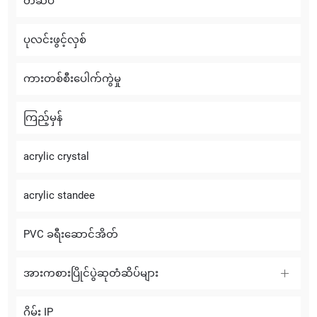
တံဆိပ်
ပုလင်းဖွင့်လှစ်
ကားတစ်စီးပေါက်ကွဲမှု
ကြည့်မှန်
acrylic crystal
acrylic standee
PVC ခရီးဆောင်အိတ်
အားကစားပြိုင်ပွဲဆုတံဆိပ်များ
ဂိမ်း IP