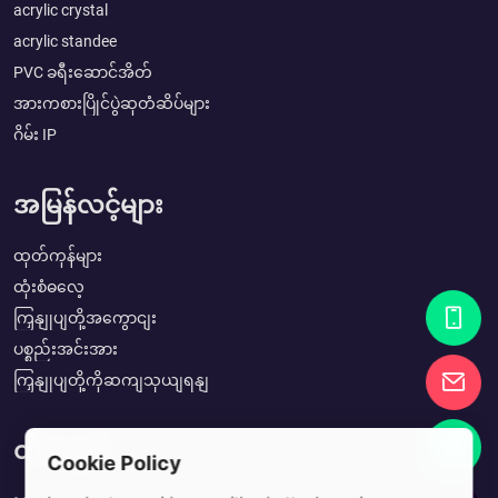
acrylic crystal
acrylic standee
PVC ခရီးဆောင်အိတ်
အားကစားပြိုင်ပွဲဆုတံဆိပ်များ
ဂိမ်း IP
အမြန်လင့်များ
ထုတ်ကုန်များ
ထုံးစံဓလေ့
ကြှနျုပျတို့အကွောငျး
ပစ္စည်းအင်းအား
ကြှနျုပျတို့ကိုဆကျသှယျရနျ
ထိတွေ့ပါ
Cookie Policy