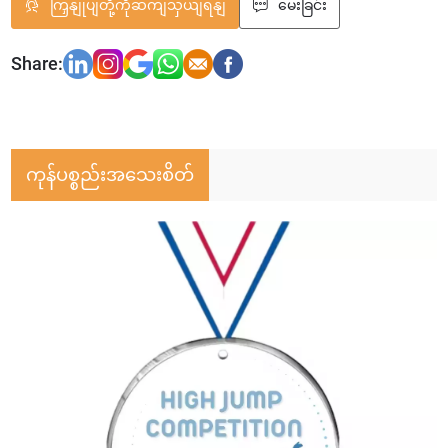
ကြှနျုပျတို့ကိုဆကျသှယျရနျ
မေးခြင်း
ကုန်ပစ္စည်းအသေးစိတ်