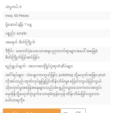
သံပူကပ်: 0
moq: 50 Pieces
ပို့ဆောင်ချိန်: 7 နေ့
ပစ္စည်း: acrylic
အရောင်: စိတ်ကြိုက်
ဒီဇိုင်း - ထောက်ပံ့ပေးသောအနုပညာလက်ရာများအပေါ် အခြေခံ.
စိတ်ကြိုက်ပြင်ဆင်ခြင်း
ရည်ရွယ်ချက် - အားကစားပြိုင်ပွဲဆုတံဆိပ်များ
အင်္ဂါရပ်များ - သံချေးကာကွယ်ခြင်း, polishing သို့မဟုတ်အခြား post
လိုအပ်သည်-ထုတ်လုပ်မှုပြုပြင်ထိန်းသိမ်းမှု။ ပြောင်းလွယ်ပြင်လွယ်
သိုလှောင်မှုအခြေအနေများသည်းခံ။ ရှည်လျားသောကာလအတွင်း
မှေးမှိန်သို့မဟုတ်ပုံပျက်သောခုခံတွန်းလှန်-ထိန်းသိမ်းခြင်းဟူသော
ဝေါဟာရကို။