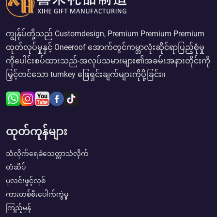
ကျွန်ုပ်တို့သည် Customdesign, Premium Premium Premium
ထုတ်လုပ်မှုနှင့် Oneeroof အောက်တွင်ကမ္ဘာလုံးဆိုင်ရာပြည့်စုံမှု
ကိုပေါင်းစပ်ထားသည်-အလုပ်သမားများ၏အခမ်းအနားတိုင်းကို
မြှင့်တင်သော turnkey ဖြေရှင်းချက်များကိုပို့ခြင်း။
ထုတ်ကုန်များ
သံလိုက်ရေခဲသေတ္တာသံလိုက်
တံဆိပ်
ပုလင်းဖွင့်လှစ်
ကားတစ်စီးပေါက်ကွဲမှု
ကြည့်မှန်