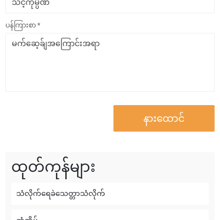
ပန်ကြားစာ *
ထုတ်ကုန်များ
သံလိုက်ရေခဲသေတ္တာသံလိုက်