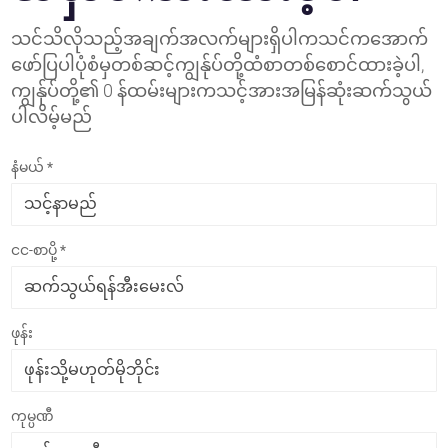
သင်သိလိုသည့်အချက်အလက်များရှိပါကသင်ကအောက်
ဖော်ပြပါပုံစံမှတစ်ဆင့်ကျွန်ုပ်တို့ထံစာတစ်စောင်ထားခဲ့ပါ,
ကျွန်ုပ်တို့၏ 0 န်ထမ်းများကသင့်အားအမြန်ဆုံးဆက်သွယ်
ပါလိမ့်မည်
နံမယ် *
ငင-စာပို့ *
ဖုန်း
ကုမ္ပဏီ