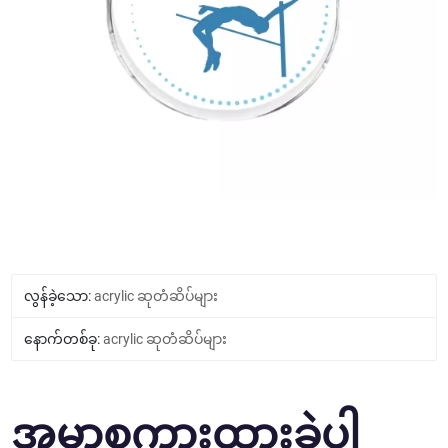
လွန်ခဲ့သော:
acrylic ဆုတံဆိပ်များ
နောက်တစ်ခု:
acrylic ဆုတံဆိပ်များ
အမှာစကားထားခဲ့ပါ