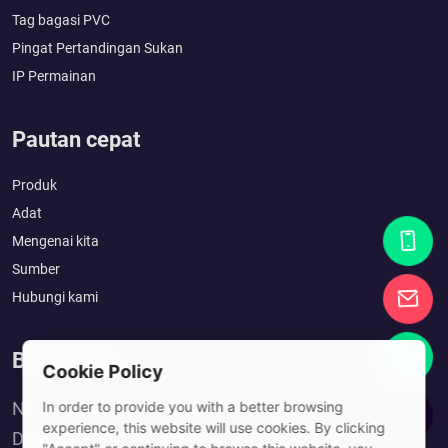
Tag bagasi PVC
Pingat Pertandingan Sukan
IP Permainan
Pautan cepat
Produk
Adat
Mengenai kita
Sumber
Hubungi kami
Berhubung
Cookie Policy
In order to provide you with a better browsing
No. 10, Xinshuitang 1st Lane, Dongkeng Town,
experience, this website will use cookies. By clicking
Dongguan City, Guangdong Province, China