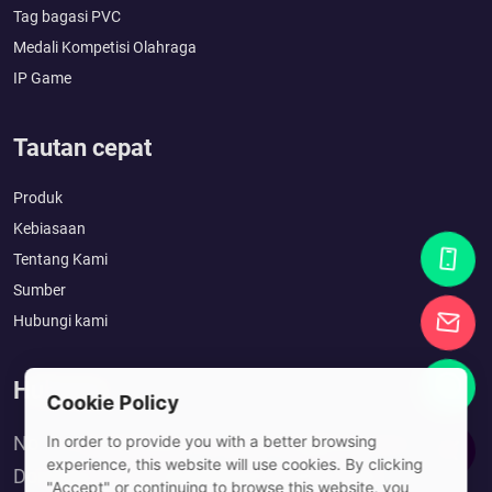
Tag bagasi PVC
Medali Kompetisi Olahraga
IP Game
Tautan cepat
Produk
Kebiasaan
Tentang Kami
Sumber
Hubungi kami
Hubungi
Cookie Policy
No. 10, Xinshuitang 1st Lane, Dongkeng Town,
In order to provide you with a better browsing
experience, this website will use cookies. By clicking
Dongguan City, Guangdong Province, China
"Accept" or continuing to browse this website, you