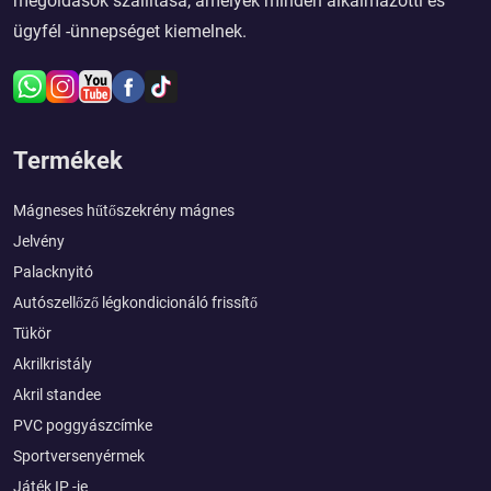
megoldások szállítása, amelyek minden alkalmazotti és
ügyfél -ünnepséget kiemelnek.
Termékek
Mágneses hűtőszekrény mágnes
Jelvény
Palacknyitó
Autószellőző légkondicionáló frissítő
Tükör
Akrilkristály
Akril standee
PVC poggyászcímke
Sportversenyérmek
Játék IP -je