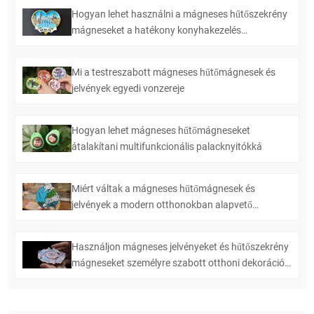
Hogyan lehet használni a mágneses hűtőszekrény
mágneseket a hatékony konyhakezelés
létrehozásához
Mi a testreszabott mágneses hűtőmágnesek és
jelvények egyedi vonzereje
Hogyan lehet mágneses hűtőmágneseket
átalakítani multifunkcionális palacknyitókká
Miért váltak a mágneses hűtőmágnesek és
jelvények a modern otthonokban alapvető
elemekké?
Használjon mágneses jelvényeket és hűtőszekrény
mágneseket személyre szabott otthoni dekorációk
készítéséhez